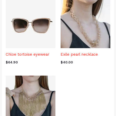
Chloe tortoise eyewear
Exile pearl necklace
$
64.90
$
40.00